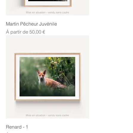
Martin Pêcheur Juvénile
Prix promotionnel
À partir de
50,00 €
Renard - 1