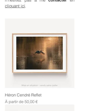
contacter
cliquant ici
.
Héron Cendré Reflet
Prix promotionnel
À partir de
50,00 €